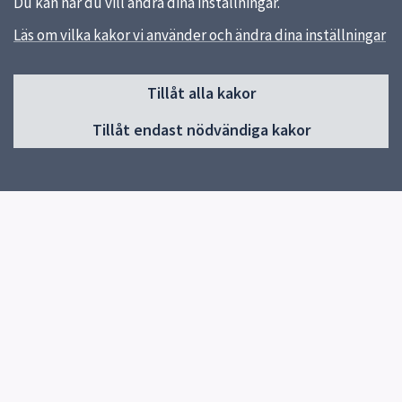
Du kan när du vill ändra dina inställningar.
Läs om vilka kakor vi använder och ändra dina inställningar
Sidfot
Tillåt alla kakor
Huvudmeny
Tillåt endast nödvändiga kakor
Start
Om förskolan
Verksamhet & pedagogik
Kontakt
Jobba hos oss
Snabblänkar
Uppsala kommun
Skolverket